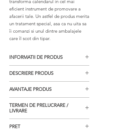
transforma calendarul in cel mai 
eficient instrument de promovare a 
afacerii tale. Un astfel de produs merita 
un tratament special, asa ca nu uita sa 
îi comanzi si unul dintre ambalajele 
care îl scot din tipar.
INFORMATII DE PRODUS
Dimensiuni: file calendar de
DESCRIERE PRODUS
birou: 12x13,7 cm
Material: 13 file hartie 200 g/mp
12 file tiparite cu imagine si
AVANTAJE PRODUS
calendaristica la care se adauga
coperta
Putem tipari calendarul tau 100%
TERMEN DE PRELUCRARE /
Cele 13 file sunt introduse într-o
personalizat si în tiraje mici
LIVRARE
carcasa din plastic transparent
Livrare gratuita prin curier în
care va deveni suport pentru
Cel mai scurt timp de la
Bucuresti si în orasele în care Fan
PRET
calendar
finalizarea comenzii
Courier are filiale.
Poti alege unul din modele