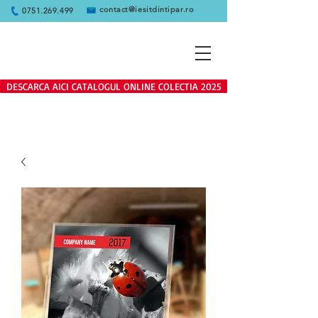
contact@iesitdintipar.ro
0751.269.499
DESCARCA AICI CATALOGUL ONLINE COLECTIA 2025
Produsele de pe site se adreseaza
exclusiv clientilor persoane juridice