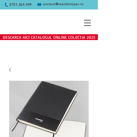
contact@iesitdintipar.ro
0751.269.499
DESCARCA AICI CATALOGUL ONLINE COLECTIA 2025
Produsele de pe site se adreseaza
exclusiv clientilor persoane juridice