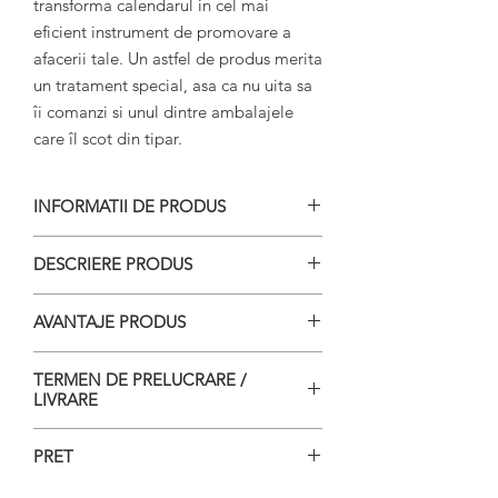
transforma calendarul in cel mai 
eficient instrument de promovare a 
afacerii tale. Un astfel de produs merita 
un tratament special, asa ca nu uita sa 
îi comanzi si unul dintre ambalajele 
care îl scot din tipar.
INFORMATII DE PRODUS
Dimensiuni: file calendar de
DESCRIERE PRODUS
birou: 12x13,7 cm
Material: 13 file hartie 200 g/mp
12 file tiparite cu imagine si
AVANTAJE PRODUS
calendaristica la care se adauga
coperta
Putem tipari calendarul tau 100%
TERMEN DE PRELUCRARE /
Cele 13 file sunt introduse într-o
personalizat si în tiraje mici
LIVRARE
carcasa din plastic transparent
Livrare gratuita prin curier în
care va deveni suport pentru
Cel mai scurt timp de la
Bucuresti si în orasele în care Fan
PRET
calendar
finalizarea comenzii
Courier are filiale.
Poti alege unul din modele