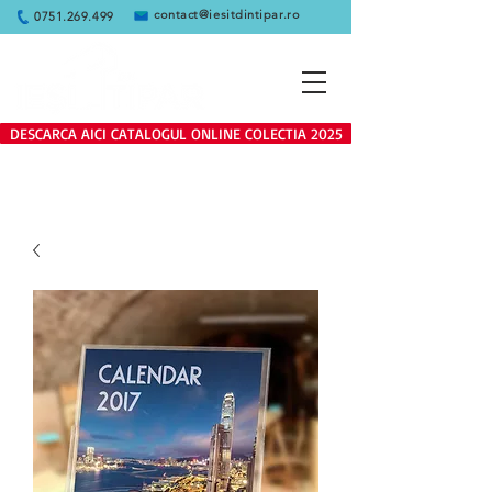
contact@iesitdintipar.ro
0751.269.499
DESCARCA AICI CATALOGUL ONLINE COLECTIA 2025
Produsele de pe site se adreseaza
exclusiv clientilor persoane juridice