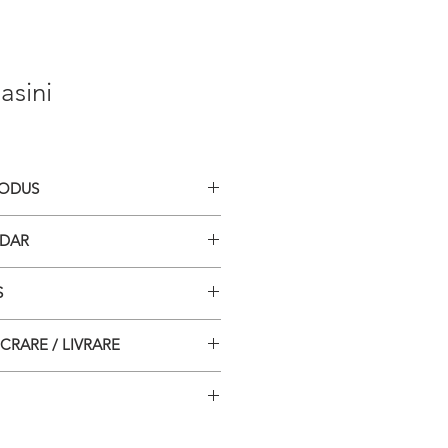
asini
RODUS
endar de birou format A5
NDAR
3 file hartie 160 g/mp
aristice plus coperta: 13 file
S
a fata sau fata-verso sau 7 file
so
 poate fi aleasa optional, dupa
CRARE / LIVRARE
i tale va fi tiparit pe fiecare
ui
lendarul tau 100% personalizat
mp de la finalizarea comenzii
ele cu imagini reprezentative
ea companiei tale, iar daca alegi
prin curier în Bucuresti si în
file
re tiparim calendaristica în