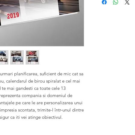
orasele în care F
10 buc: 10,47 le
nuante ale brand
30 buc: 8,89 lei
100% personaliz
50 buc: 6,87 lei
Suport calendar
100 buc: 6,21 le
netiparit
Legare cu spira
Varianta calendar 13
10 buc: 15.86 le
30 buc: 10.98 le
50 buc: 9,50 lei
100 buc: 8,04 le
 urmari planificarea, suficient de mic cat sa 
, calendarul de birou spiralat e cel mai 
Observatie:
preturi
te mai gandesti ca toate cele 13 
calendar duplex al
pot reprezenta compania si domeniul de 
colorata a suportul
antajele pe care le are personalizarea unui 
in cel mai scurt tim
mpresia scontata, trimite-l într-unul dintre 
igur ca iti vei atinge obiectivul.