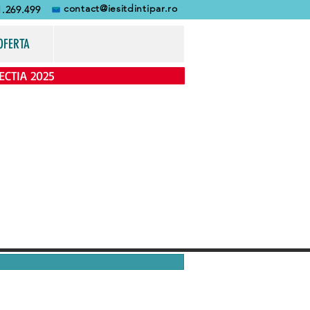
contact@iesitdintipar.ro
1.269.499
OFERTA
ECTIA 2025
lor persoane juridice