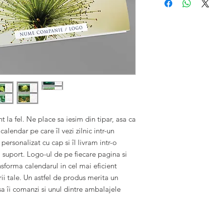
orasele în care F
10 buc: 8,92 lei
nuante ale brand
30 buc: 7,55 lei
100% personaliz
50 buc: 5,83 lei
Suport calendar
100 buc: 5,35 le
netiparit
Legare cu spira
Varianta calendar 13
10 buc: 13,22 le
30 buc: 9,15 lei
50 buc: 7,92 lei
100 buc: 7,13 le
 la fel. Ne place sa iesim din tipar, asa ca 
lendar pe care îl vezi zilnic intr-un 
ersonalizat cu cap si îl livram intr-o 
 suport. Logo-ul de pe fiecare pagina si 
nsforma calendarul in cel mai eficient 
i tale. Un astfel de produs merita un 
sa îi comanzi si unul dintre ambalajele 