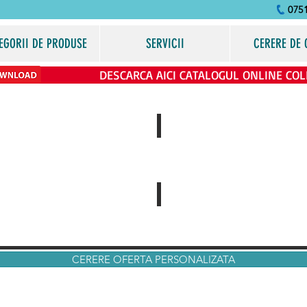
075
EGORII DE PRODUSE
SERVICII
CERERE DE 
DESCARCA AICI CATALOGUL ONLINE COL
Produsele de pe site se adreseaza
exclusiv clienti
Agende Personalizate
Felicitari Personalizate
CERERE OFERTA PERSONALIZATA