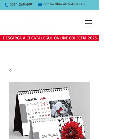
contact@iesitdintipar.ro
0751.269.499
DESCARCA AICI CATALOGUL ONLINE COLECTIA 2025
Produsele de pe site se adreseaza
exclusiv clientilor persoane juridice