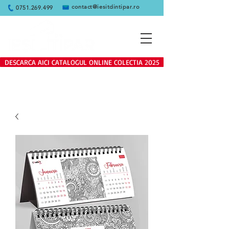
contact@iesitdintipar.ro
0751.269.499
DESCARCA AICI CATALOGUL ONLINE COLECTIA 2025
Produsele de pe site se adreseaza
exclusiv clientilor persoane juridice