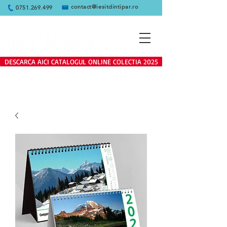
contact@iesitdintipar.ro
0751.269.499
DESCARCA AICI CATALOGUL ONLINE COLECTIA 2025
Produsele de pe site se adreseaza
exclusiv clientilor persoane juridice