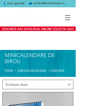
contact@iesitdintipar.ro
0751.269.499
DESCARCA AICI CATALOGUL ONLINE COLECTIA 2025
Produsele de pe site se adreseaza
exclusiv clientilor persoane juridice
MINICALENDARE DE
BIROU
Home
»
Categorii de produse
»
Calendare