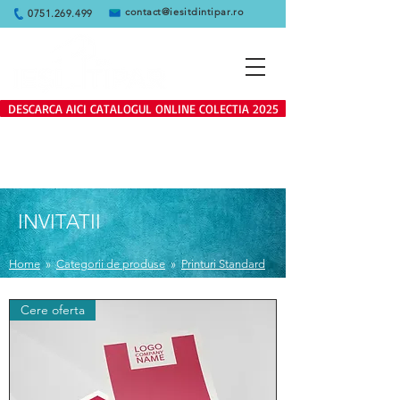
contact@iesitdintipar.ro
0751.269.499
DESCARCA AICI CATALOGUL ONLINE COLECTIA 2025
Produsele de pe site se adreseaza
exclusiv clientilor persoane juridice
INVITATII
Home
»
Categorii de produse
»
Printuri Standard
Cere oferta