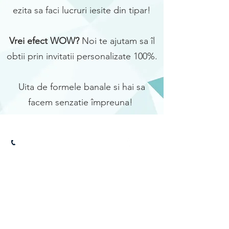
ezita sa faci lucruri iesite din tipar!
Vrei efect WOW?
Noi te ajutam sa îl
obtii prin invitatii personalizate 100%.
Uita de formele banale si hai sa
facem senzatie împreuna!
0751.269.499
contact@iesitdintipar.ro
CONTACT
SFATURI UTILE
DESPRE NOI
POLITICA DE CONFIDENTIALITATE